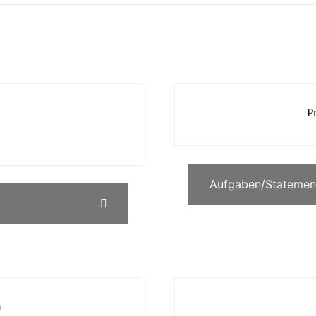
P
Aufgaben/Statemen
h