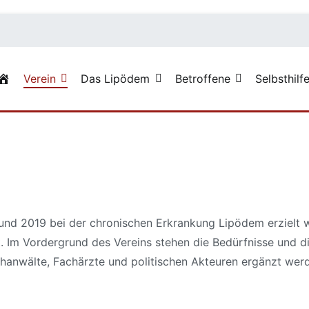
Verein
Das Lipödem
Betroffene
Selbsthilf
sellschaft e.V.
arfsgerechteversorgung
und 2019 bei der chronischen Erkrankung Lipödem erzielt
. Im Vordergrund des Vereins stehen die Bedürfnisse und d
achanwälte, Fachärzte und politischen Akteuren ergänzt werde