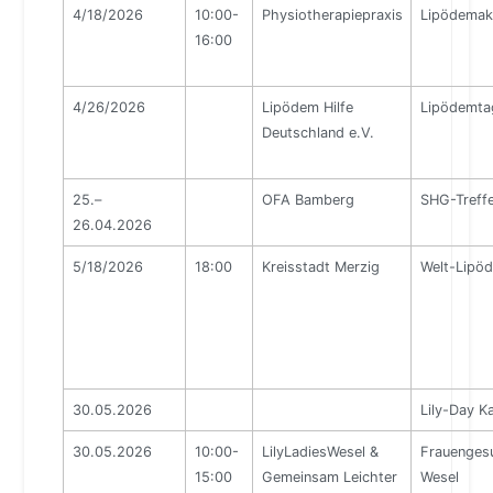
4/18/2026
10:00-
Physiotherapiepraxis
Lipödemak
16:00
4/26/2026
Lipödem Hilfe
Lipödemta
Deutschland e.V.
25.–
OFA Bamberg
SHG-Treffe
26.04.2026
5/18/2026
18:00
Kreisstadt Merzig
Welt-Lipö
30.05.2026
Lily-Day K
30.05.2026
10:00-
LilyLadiesWesel &
Frauenges
15:00
Gemeinsam Leichter
Wesel