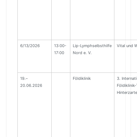
6/13/2026
13:00-
Lip-Lymphselbsthilfe
Vital und 
17:00
Nord e. V.
19.–
Földiklinik
3. Internat
20.06.2026
Földiklinik
Hinterzart