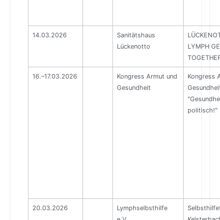
14.03.2026
Sanitätshaus
LÜCKENOTT
Lückenotto
LYMPH GE
TOGETHE
16.–17.03.2026
Kongress Armut und
Kongress 
Gesundheit
Gesundhei
"Gesundhei
politisch!"
20.03.2026
Lymphselbsthilfe
Selbsthilfe
e.V.
Kelsterbac