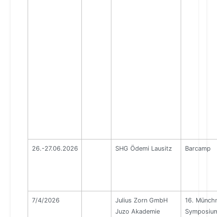
26.-27.06.2026
SHG Ödemi Lausitz
Barcamp
7/4/2026
Julius Zorn GmbH
16. Münch
Juzo Akademie
Symposiu