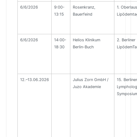
6/6/2026
9:00-
Rosenkranz,
1. Oberlaus
13:15
Bauerfeind
Lipödemta
6/6/2026
14:00-
Helios Klinikum
2. Berliner
18:30
Berlin-Buch
LipödemTa
12.–13.06.2026
Julius Zorn GmbH /
15. Berline
Juzo Akademie
Lympholog
Symposiu