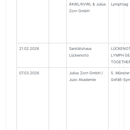
ÄKWL/KVWL & Julius
Lymphtag
Zorn GmbH
21.02.2026
Sanitätshaus
LÜCKENOTT
Lückenotto
LYMPH GE
TOGETHE
07.03.2026
Julius Zorn GmbH /
5. Münster
Juzo Akademie
Gefäß-Sy