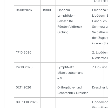
TOGETHE
9/30/2026
19:00
Lipödem
Emotional f
Lymphödem
Lipödem. E
Selbsthilfe
Handbuch 
Fürstenfeldbruck
Schmerz u
Olching
Selbstheil
den Zugang
inneren Stä
17.10.2026
2. Lipöde
Niederrhei
24.10.2026
LymphNetz
7. Lip- un
Mitteldeutschland
e.V.
07.11.2026
Orthopädie- und
Dresdner 
Rehatechnik Dresden
09.–11.10.2026
Lipödemb
Werbellins