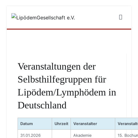
Zum
Inhalt
LipödemGesellschaft e.V.
#füreinebedarfsgerechteversorgung
springen
Veranstaltungen der
Selbsthilfegruppen für
Lipödem/Lymphödem in
Deutschland
Datum
Uhrzeit
Veranstalter
Veranstal
31.01.2026
Akademie
15. Bochu