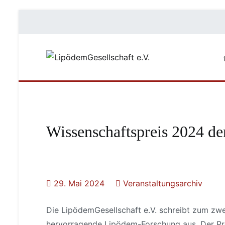
Zum
Inhalt
springen
LipödemGe
#füreinebed
Wissenschaftspreis 2024 de
29. Mai 2024
Veranstaltungsarchiv
Die LipödemGesellschaft e.V. schreibt zum zwe
hervorragende Lipödem-Forschung aus. Der Prei