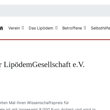
Verein
Das Lipödem
Betroffene
Selbsthilf
sellschaft e.V.
arfsgerechteversorgung
r LipödemGesellschaft e.V.
iten Mal ihren Wissenschaftspreis für
s ist mit insgesamt 8.000 Euro dotiert und wird in