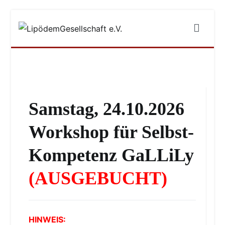
Zum
Inhalt
LipödemGesellschaft e.V.
#füreinebedarfsgerechteversorgung
springen
Samstag, 24.10.2026
Workshop für Selbst-
Kompetenz GaLLiLy
(AUSGEBUCHT)
HINWEIS: