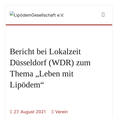
Zum
Inhalt
LipödemGesellschaft e.V.
#füreinebedarfsgerechteversorgung
springen
Bericht bei Lokalzeit
Düsseldorf (WDR) zum
Thema „Leben mit
Lipödem“
27. August 2021
Verein